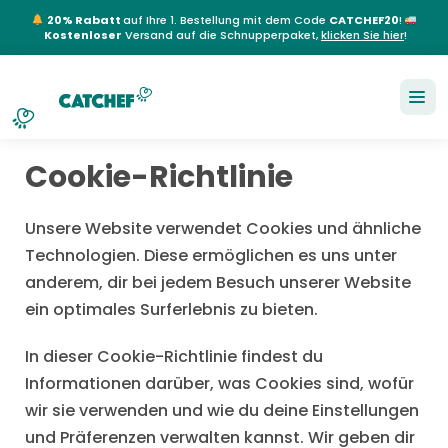
20% Rabatt
auf Ihre 1. Bestellung mit dem Code
CATCHEF20
!
Kostenloser
Versand auf die Schnupperpaket,
klicken Sie hier
!
NL
EN
FR
DE
Cookie-Richtlinie
Unsere Website verwendet Cookies und ähnliche
Technologien. Diese ermöglichen es uns unter
anderem, dir bei jedem Besuch unserer Website
ein optimales Surferlebnis zu bieten.
In dieser Cookie-Richtlinie findest du
Informationen darüber, was Cookies sind, wofür
wir sie verwenden und wie du deine Einstellungen
und Präferenzen verwalten kannst. Wir geben dir