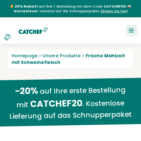
20% Rabatt
auf Ihre 1. Bestellung mit dem Code
CATCHEF20
!
Kostenloser
Versand auf die Schnupperpaket,
klicken Sie hier
!
NL
EN
FR
DE
Homepage
>
Unsere Produkte
>
Frische Mahlzeit
mit Schweinefleisch
-20%
auf Ihre erste Bestellung
CATCHEF20
. Kostenlose
mit
Lieferung auf das Schnupperpaket