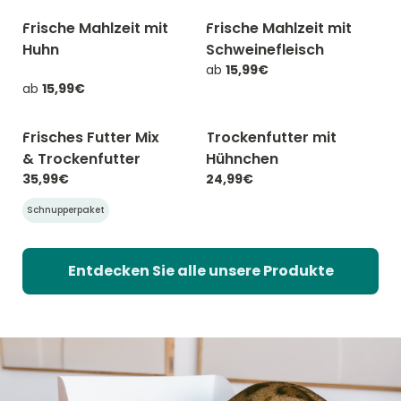
Frische Mahlzeit mit
Frische Mahlzeit mit
-20% mit CATCHEF20
-20% mit CATCHEF20
Huhn
Schweinefleisch
ab
15,99€
ab
15,99€
Frisches Futter Mix
Trockenfutter mit
-20% mit CATCHEF20
-20% mit CATCHEF20
& Trockenfutter
Hühnchen
35,99€
24,99€
Schnupperpaket
Entdecken Sie alle unsere Produkte