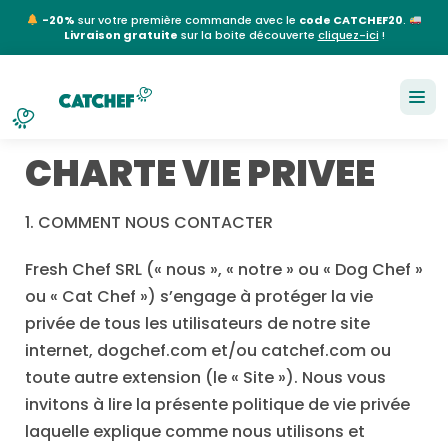
-20%
sur votre première commande avec le
code CATCHEF20
.
Livraison gratuite
sur la boite découverte
cliquez-ici
!
NL
EN
FR
DE
CHARTE VIE PRIVEE
1.
COMMENT NOUS CONTACTER
Fresh Chef SRL (« nous », « notre » ou « Dog Chef »
ou « Cat Chef ») s’engage à protéger la vie
privée de tous les utilisateurs de notre site
internet, dogchef.com et/ou catchef.com ou
toute autre extension (le « Site »). Nous vous
invitons à lire la présente politique de vie privée
laquelle explique comme nous utilisons et