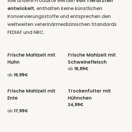
Alle unsere Produkte werden
von Tierärzten
entwickelt
, enthalten keine künstlichen
Konservierungsstoffe und entsprechen den
weltweiten veterinärmedizinischen Standards
FEDIAF und NRC.
Frische Mahlzeit mit
Frische Mahlzeit mit
-20% mit CATCHEF20
-20% mit CATCHEF20
Huhn
Schweinefleisch
ab
15,99€
ab
15,99€
Frische Mahlzeit mit
Trockenfutter mit
-20% mit CATCHEF20
-20% mit CATCHEF20
Ente
Hühnchen
24,99€
ab
17,99€