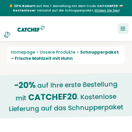
20% Rabatt
auf Ihre 1. Bestellung mit dem Code
CATCHEF20
!
Kostenloser
Versand auf die Schnupperpaket,
klicken Sie hier
!
NL
EN
FR
DE
Homepage
>
Unsere Produkte
>
Schnupperpaket
– Frische Mahlzeit mit Huhn
-20%
auf Ihre erste Bestellung
CATCHEF20
. Kostenlose
mit
Lieferung auf das Schnupperpaket