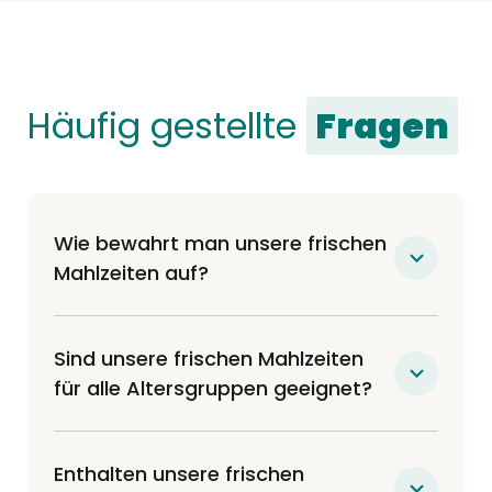
Häufig gestellte
Fragen
Wie bewahrt man unsere frischen
Mahlzeiten auf?
Unsere Mahlzeiten werden frisch (nicht
gefroren) an Ihre Haustür geliefert und
Sind unsere frischen Mahlzeiten
können entweder 7 Tage im Kühlschrank
für alle Altersgruppen geeignet?
oder bis zu 6 Monate im Gefrierschrank
Absolut! Unsere Rezepte wurden von
aufbewahrt werden. Einfach und praktisch
Tierärzten entwickelt und sind all-life
!
Enthalten unsere frischen
balanced, was bedeutet, dass ein