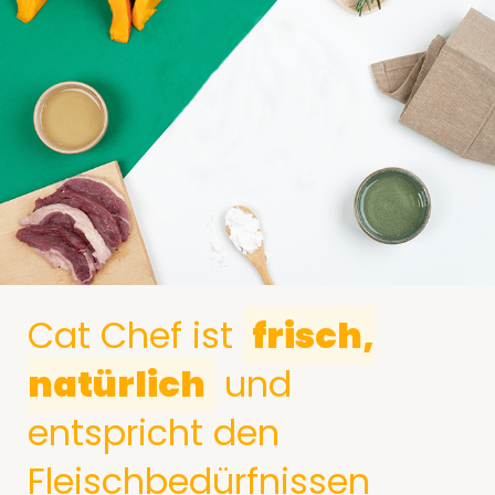
Cat Chef ist
frisch,
natürlich
und
entspricht den
Fleischbedürfnissen