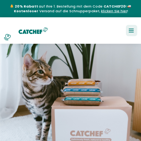
20% Rabatt
auf Ihre 1. Bestellung mit dem Code
CATCHEF20
!
Kostenloser
Versand auf die Schnupperpaket,
klicken Sie hier
!
NL
EN
FR
DE