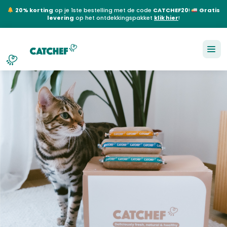
20% korting
op je 1ste bestelling met de code
CATCHEF20
!
Gratis
levering
op het ontdekkingspakket
klik hier
!
NL
EN
FR
DE