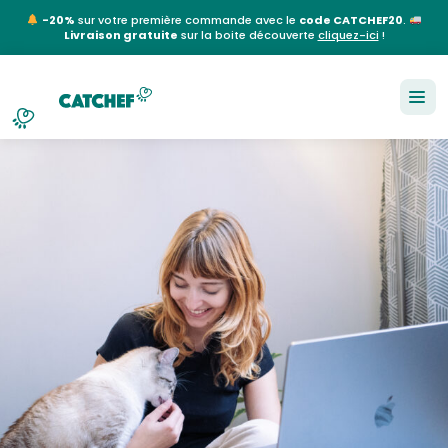
-20%
sur votre première commande avec le
code CATCHEF20
.
Livraison gratuite
sur la boite découverte
cliquez-ici
!
NL
EN
FR
DE