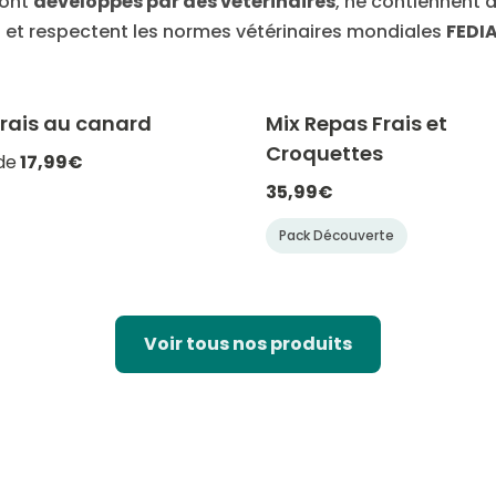
sont
développés par des vétérinaires
, ne contiennent 
ls et respectent les normes vétérinaires mondiales
FEDIA
frais au canard
Mix Repas Frais et
-20% avec CATCHEF20
-20% avec C
Croquettes
de
17,99€
35,99€
Pack Découverte
Voir tous nos produits