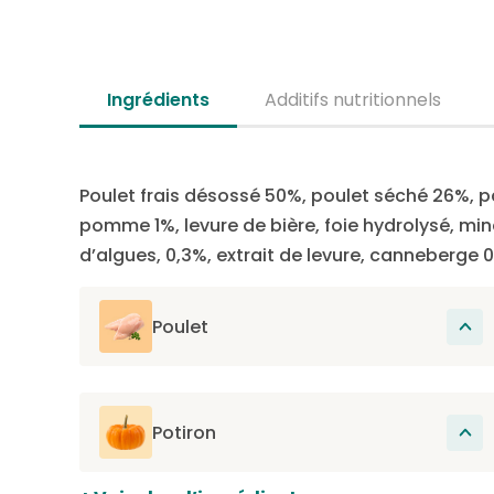
Ingrédients
Additifs nutritionnels
Poulet frais désossé 50%, poulet séché 26%, p
pomme 1%, levure de bière, foie hydrolysé, miné
d’algues, 0,3%, extrait de levure, canneberge 
Poulet
La source principale de protéines dans
cette recette. Les protéines participent au
renouvellement des cellules présentes
Potiron
dans les muscles, les poils, les organes, la
Riche en fibres et faible en calories, le
peau, les griffes et sont donc