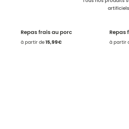
Tous nos produits 
artificie
Repas frais au porc
Repas 
-20% avec CATCHEF20
à partir de
15,99€
à partir 