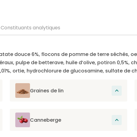
Constituants analytiques
atate douce 6%, flocons de pomme de terre séchés, oeuf
raux, pulpe de betterave, huile d’olive, potiron 0,5%, ch
0,01%, ortie, hydrochlorure de glucosamine, sulfate de c
Graines de lin
Riches en oméga-3, et particulièrement en
ALA, qui contribue au maintien d’un poil
brillant.
Canneberge
Riche en phénols qui ont une action