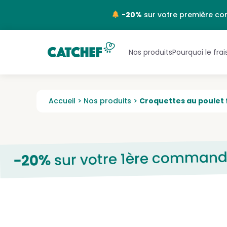
NL
-20%
sur votre première c
Nos produits
Pourquoi le frai
Accueil
>
Nos produits
>
Croquettes au poulet 
sur votre 1ère comman
-20%