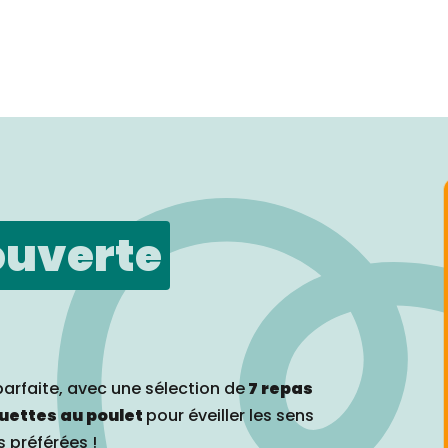
ouverte
parfaite, avec une sélection de
7 repas
quettes au poulet
pour éveiller les sens
s préférées !