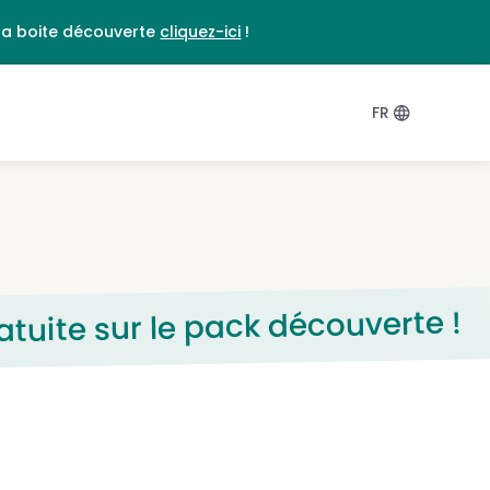
DE
la boite découverte
cliquez-ici
!
FR
ratuite sur le pack découverte !