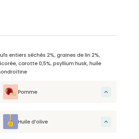
s entiers séchés 2%, graines de lin 2%,
icorée, carotte 0,5%, psyllium husk, huile
hondroïtine
Pomme
Excellente source de polyphénols qui
possèdent une action anti-oxydante et
riches en pectines, des fibres solubles qui
Huile d’olive
facilitent la digestion et aident à prévenir
L’huile d’olive contient des phénols qui
la constipation.