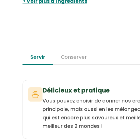
Voir plus d’ingrédients
potiron contient des vitamines et des
responsables pour la construction de
minéraux essentiels qui soutiennent la
l’organisme tout entier.
santé globale du chat et favorisent sa
bonne digestion
Servir
Conserver
Délicieux et pratique
Vous pouvez choisir de donner nos c
principale, mais aussi en les
mélangean
qui est encore plus savoureux et meille
meilleur des 2 mondes !