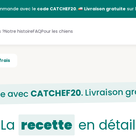
EN
FR
ommande avec le
code CATCHEF20
.
Livraison gratuite
sur 
s ?
Notre histoire
FAQ
Pour les chiens
frais
. Livraison g
CATCHEF20
de avec
La
recette
en détail