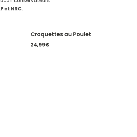
aucun conservateurs
F et NRC
.
Croquettes au Poulet
ATCHEF20
-20% avec CATCHEF20
24,99€