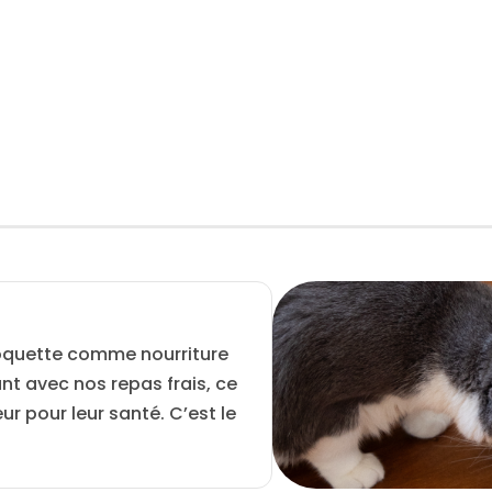
antioxydante et elles ont un effet contre
les inflammations urinaires.
roquette
comme nourriture
t avec nos repas frais, ce
ur pour leur santé. C’est le