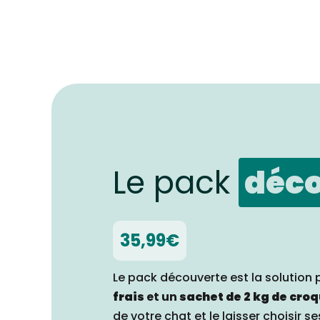
Le pack
déc
35,99€
Le pack découverte est la solution 
frais
et un
sachet de 2 kg de cro
de votre chat et le laisser choisir se