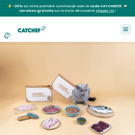
-20%
sur votre première commande avec le
code CATCHEF20
.
Livraison gratuite
sur la boite découverte
cliquez-ici
!
NL
EN
FR
DE