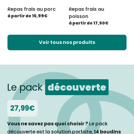
Repas frais au porc
Repas frais au
-20% avec CATCHEF20
-20% avec CATCHEF20
à partir de 15,99€
poisson
à partir de 17,50€
Voir tous nos produits
Le pack
découverte
27,99€
Vous ne savez pas quoi choisir ?
Le pack
découverte est la solution parfaite,
14 boudins