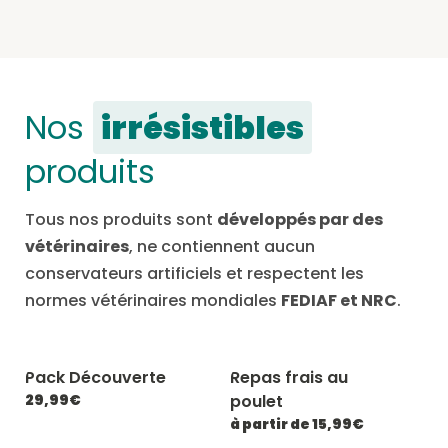
Nos
irrésistibles
produits
Tous nos produits sont
développés par des
vétérinaires
, ne contiennent aucun
conservateurs artificiels et respectent les
normes vétérinaires mondiales
FEDIAF et NRC
.
Pack Découverte
Repas frais au
-20% avec CATCHEF20
-20% avec CATCHEF20
29,99€
poulet
à partir de 15,99€