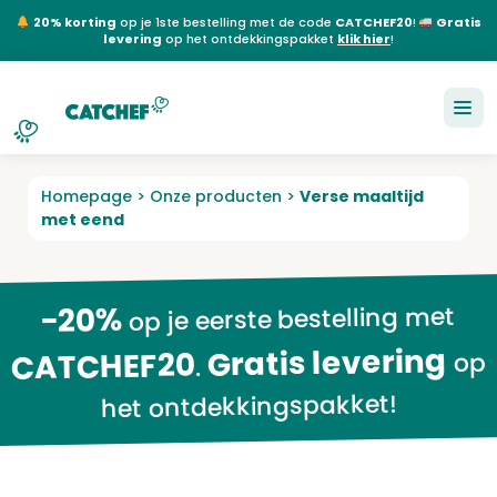
20% korting
op je 1ste bestelling met de code
CATCHEF20
!
Gratis
levering
op het ontdekkingspakket
klik hier
!
NL
EN
FR
DE
Homepage
>
Onze producten
>
Verse maaltijd
met eend
-20%
op je eerste bestelling met
Gratis levering
CATCHEF20
op
.
het ontdekkingspakket!