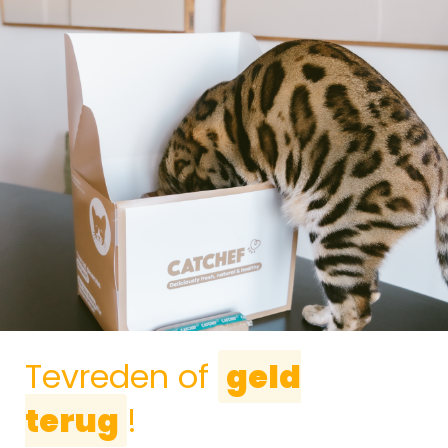
Tevreden of
geld
terug
!