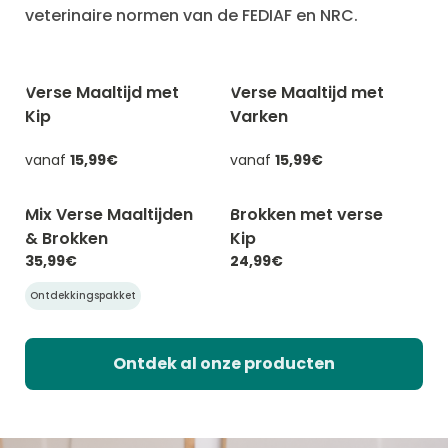
veterinaire normen van de FEDIAF en NRC.
Verse Maaltijd met
Verse Maaltijd met
-20% met CATCHEF20
-20% met CATCHEF20
Kip
Varken
vanaf
15,99€
vanaf
15,99€
Mix Verse Maaltijden
Brokken met verse
-20% met CATCHEF20
-20% met CATCHEF20
& Brokken
Kip
35,99€
24,99€
Ontdekkingspakket
Ontdek al onze producten