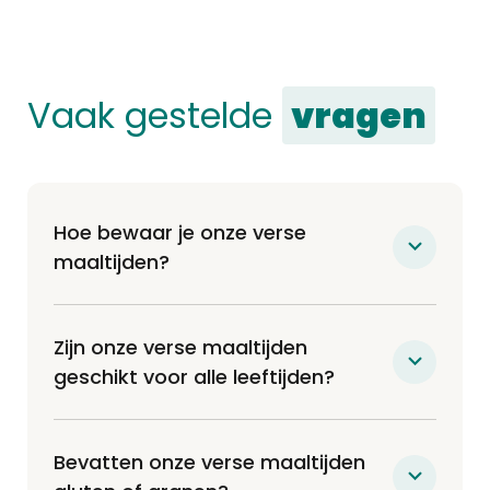
Vaak gestelde
vragen
Hoe bewaar je onze verse
maaltijden?
Onze maaltijden worden vers bij jou
thuisbezorgd (niet bevroren) en kunnen
Zijn onze verse maaltijden
ofwel 7 dagen in de koelkast of tot 6
geschikt voor alle leeftijden?
maanden in de vriezer bewaard worden.
Absoluut! Onze recepten zijn ontwikkeld
Makkelijk en handig
!
door dierenartsen en zijn all-life balanced,
Bevatten onze verse maaltijden
wat betekent dat een volwassene, een